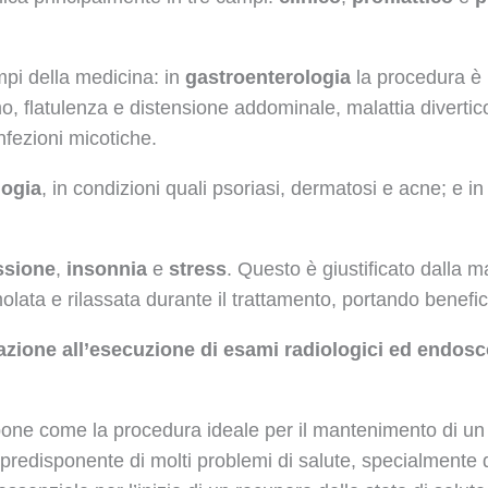
ampi della medicina: in
gastroenterologia
la procedura è in
 flatulenza e distensione addominale, malattia diverticol
infezioni micotiche.
logia
, in condizioni quali psoriasi, dermatosi e acne; e in
ssione
,
insonnia
e
stress
. Questo è giustificato dalla 
ata e rilassata durante il trattamento, portando benefic
azione all’esecuzione di esami radiologici ed endosc
opone come la procedura ideale per il mantenimento di un 
re predisponente di molti problemi di salute, specialmente 