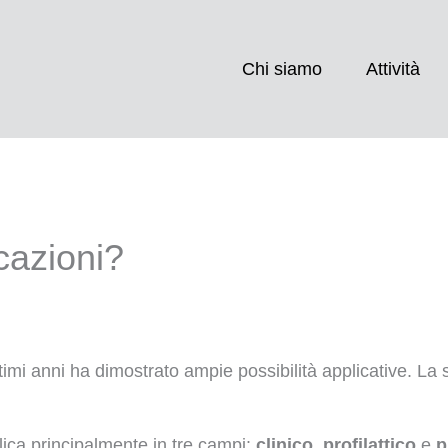
Chi siamo
Attività
icazioni?
imi anni ha dimostrato ampie possibilità applicative. La 
lica principalmente in tre campi:
clinico
,
profilattico
e
p