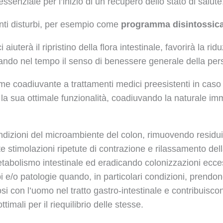
ssenziale per l’inizio di un recupero dello stato di salute
nti disturbi, per esempio come
programma disintossica
 aiuterà il ripristino della flora intestinale, favorirà la ri
ungando nel tempo il senso di benessere generale della pe
ome coadiuvante a trattamenti medici preesistenti in caso
di, la sua ottimale funzionalità, coadiuvando la naturale i
condizioni del microambiente del colon, rimuovendo residui f
mite stimolazioni ripetute di contrazione e rilassamento de
metabolismo intestinale ed eradicando colonizzazioni ecce
 e/o patologie quando, in particolari condizioni, prendon
si con l’uomo nel tratto gastro-intestinale e contribuiscono
imali per il riequilibrio delle stesse.