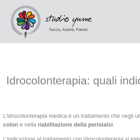
Vai
al
contenuto
Idrocolonterapia: quali ind
L’idrocolonterapia medica è un trattamento che negli ult
colon
e nella
riabilitazione della peristalsi
.
L’indicazione al trattamento con idrocolonterapia si esp