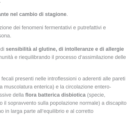
.
nte nel cambio di stagione
.
duzione dei fenomeni fermentativi e putrefattivi e
rsona.
 di
sensibilità al glutine, di intolleranze e di allergie
mmunità e riequilibrando il processo d’assimilazione delle
ecali presenti nelle introflessioni o aderenti alle pareti
lla muscolatura enterica) e la circolazione entero-
ssive della
flora batterica disbiotica
(specie,
o il sopravvento sulla popolazione normale) a discapito
 in larga parte all’equilibrio e al corretto