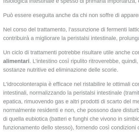
fisiologica intestinale è spesso di primaria importanza, e
Può essere eseguita anche da chi non soffre di appare
Nel corso del trattamento, l’assunzione di fermenti lattici
contribuirà a migliorare la peristalsi intestinale, prol
Un ciclo di trattamenti potrebbe risultare utile anche c
alimentari
. L’intestino così ripulito ritroverebbe, quin
sostanze nutritive ed eliminazione delle scorie.
L’idrocolonterapia è efficace nel ristabilire le ottimali 
intestinali, normalizzando la peristalsi intestinale (tra
epatica, rimuovendo gas e altri prodotti di scarto del 
normalmente residenti e non, che possono dare disturbi
di quella eubiotica (batteri e funghi che vivono in simbio
funzionamento dello stesso), fornendo così condizioni ott